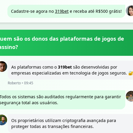
Cadastre-se agora no
319bet
e receba até R$500 grátis!
uem são os donos das plataformas de jogos de
assino?
As plataformas como o
319bet
são desenvolvidas por
empresas especializadas em tecnologia de jogos seguros. 
Roberto • 09:45
Todos os sistemas são auditados regularmente para garantir
segurança total aos usuários.
Os proprietários utilizam criptografia avançada para
proteger todas as transações financeiras.