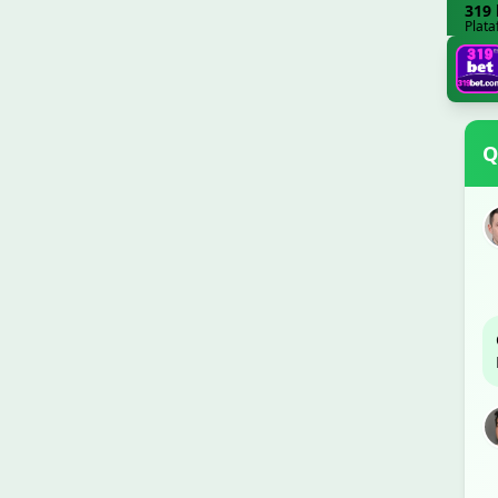
319 
Plata
Q