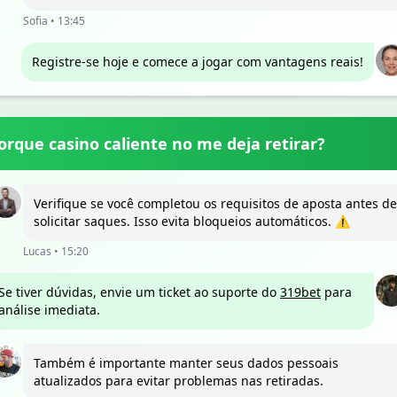
Sofia • 13:45
Registre-se hoje e comece a jogar com vantagens reais!
orque casino caliente no me deja retirar?
Verifique se você completou os requisitos de aposta antes de
solicitar saques. Isso evita bloqueios automáticos. ⚠️
Lucas • 15:20
Se tiver dúvidas, envie um ticket ao suporte do
319bet
para
análise imediata.
Também é importante manter seus dados pessoais
atualizados para evitar problemas nas retiradas.