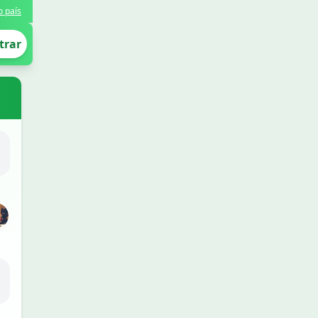
o país
trar