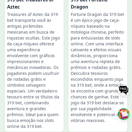
Aztec
Dragon
Treasures of Aztec da 319
Fortune Dragon da 319 bet
bet transporta você às
é um épico jogo de caça-
antigas pirâmides
níqueis baseado na
mexicanas em busca de
mitologia chinesa, perfeito
riquezas ocultas. Este jogo
para entusiastas de slots
de caça-níqueis oferece
online. Com uma interface
uma experiência
cativante e efeitos visuais
envolvente com gráficos
dinâmicos, proporciona
impressionantes e
uma aventura repleta de
mecânicas inovadoras. Os
prêmios e rodadas grátis.
jogadores podem usufruir
Descubra tesouros
de rodadas grátis e
escondidos enquanto joga
símbolos selvagens
na 319 bet, onde a emoção
especiais. Um verdadeiro
se encontra com grandes
tesouro entre os títulos da
chances de ganhar. Este
319 bet, combinando
jogo da 319 bet destaca-se
aventura e grandes
por sua jogabilidade
prêmios. Ideal para quem
envolvente e potencial de
busca emoção nos slots
vitórias massivas.
online da 319 bet.