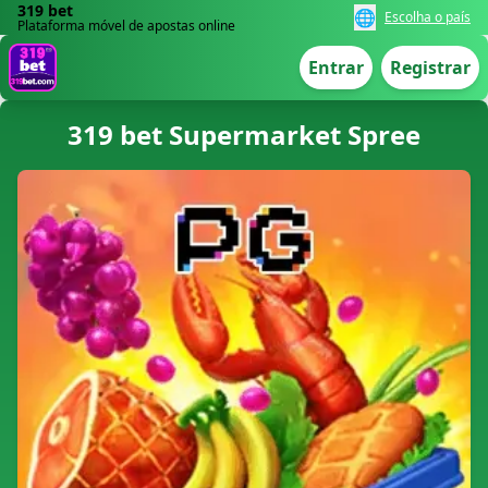
319 bet
🌐
Escolha o país
Plataforma móvel de apostas online
Entrar
Registrar
319 bet Supermarket Spree