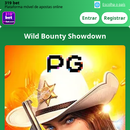
319 bet
🌐
Escolha o país
Plataforma móvel de apostas online
Entrar
Registrar
Wild Bounty Showdown